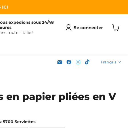
 ICI
ous expédions sous 24/48
Se connecter
eures
ans toute l'Italie !
Voir
le
panier
Langu
Email
Trouvez-
Trouvez-
Trouvez-
Français
Soleplastic
nous
nous
nous
sur
sur
sur
Facebook
Instagram
TikTok
s en papier pliées en V
s:
5700 Serviettes