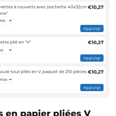
viettes à couverts avec pochette 40x32cm
€10,27
one"
Aggiungi
lette plié en "V"
€10,27
Aggiungi
ssuie-tout pliés en V, paquet de 210 pièces.
€10,27
Aggiungi
s en papier pliées V