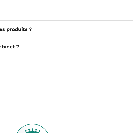
es produits ?
abinet ?