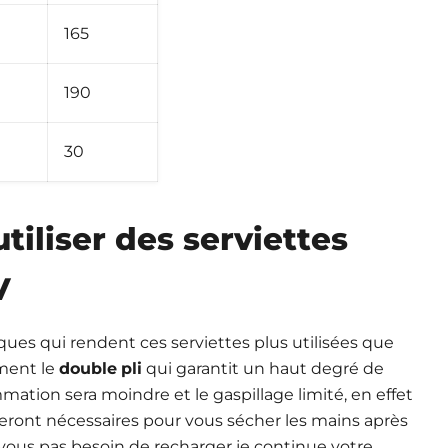
165
190
30
tiliser des serviettes
V
iques qui rendent ces serviettes plus utilisées que
ement le
double
pli
qui garantit un haut degré de
mation sera moindre et le gaspillage limité, en effet
eront nécessaires pour vous sécher les mains après
 vous pas besoin de recharger je continue votre