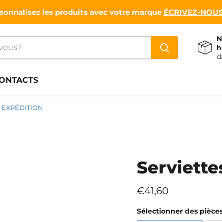
sonnalisez les produits avec votre marque
ÉCRIVEZ-NOUS
N
h
d
ONTACTS
EXPÉDITION
Serviette
Prix actuel
€41,60
Sélectionner des pièce