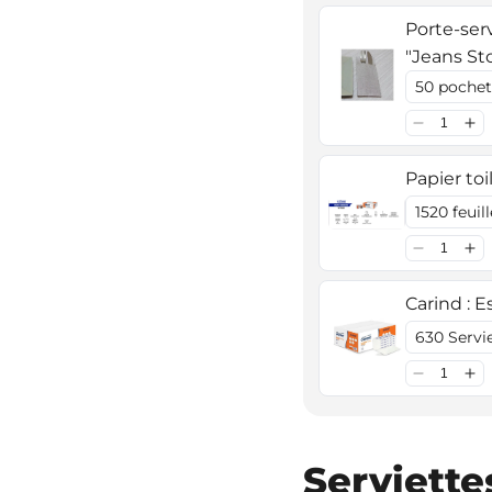
Porte-ser
"Jeans St
Papier toi
Carind : E
Serviette