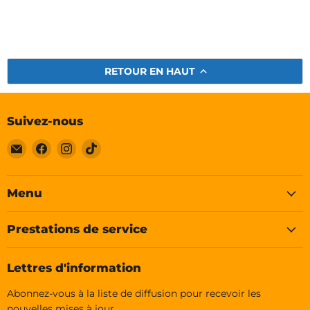
RETOUR EN HAUT
Suivez-nous
Email
Trouvez-
Trouvez-
Trouvez-
Soleplastic
nous
nous
nous
sur
sur
sur
Facebook
Instagram
TikTok
Menu
Prestations de service
Lettres d'information
Abonnez-vous à la liste de diffusion pour recevoir les
nouvelles mises à jour.