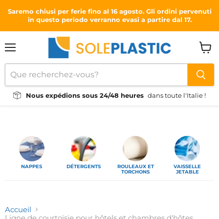
Saremo chiusi per ferie fino al 16 agosto. Gli ordini pervenuti
in questo periodo verranno evasi a partire dal 17.
Menu
Voir
le
panie
Nous expédions sous 24/48 heures
dans toute l'Italie !
NAPPES
DÉTERGENTS
ROULEAUX ET
VAISSELLE
TORCHONS
JETABLE
Accueil
Ligne de courtoisie pour hôtels et chambres d'hôtes