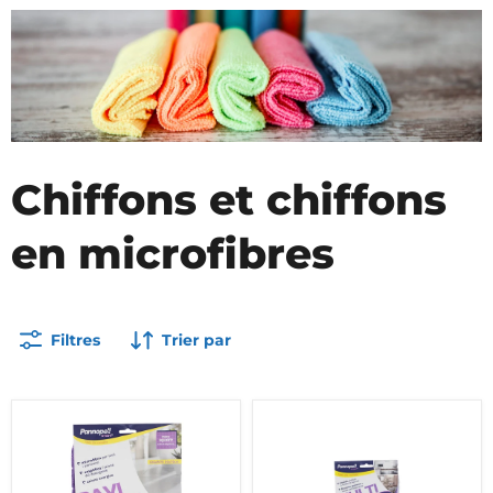
Chiffons et chiffons
en microfibres
Filtres
Trier par
Eudorex
Eudorex
pannipell
pannipell
:
:
chiffon
chiffon
microfibre
microfibre