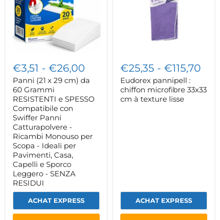
da
33x33
60
cm
Grammi
à
RESISTENTI
texture
e
lisse
SPESSO
Compatibile
con
€3,51
-
€26,00
€25,35
-
€115,70
Swiffer
Panni
Panni (21 x 29 cm) da
Eudorex pannipell :
Catturapolvere
60 Grammi
chiffon microfibre 33x33
-
Ricambi
RESISTENTI e SPESSO
cm à texture lisse
Monouso
Compatibile con
per
Swiffer Panni
Scopa
Catturapolvere -
-
Ricambi Monouso per
Ideali
Scopa - Ideali per
per
Pavimenti,
Pavimenti, Casa,
Casa,
Capelli e Sporco
Capelli
Leggero - SENZA
e
RESIDUI
Sporco
Leggero
-
ACHAT EXPRESS
ACHAT EXPRESS
SENZA
RESIDUI