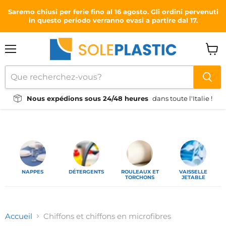
Saremo chiusi per ferie fino al 16 agosto. Gli ordini pervenuti
in questo periodo verranno evasi a partire dal 17.
Menu
Voir
le
panie
Nous expédions sous 24/48 heures
dans toute l'Italie !
NAPPES
DÉTERGENTS
ROULEAUX ET
VAISSELLE
TORCHONS
JETABLE
Accueil
Chiffons et chiffons en microfibres