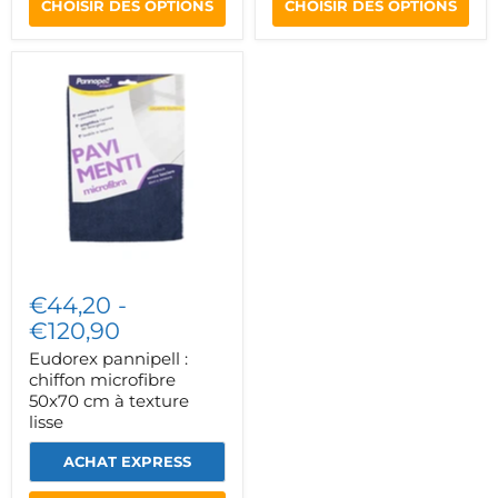
CHOISIR DES OPTIONS
CHOISIR DES OPTIONS
Eudorex
pannipell
:
chiffon
microfibre
50x70
cm
à
texture
lisse
€44,20
-
€120,90
Eudorex pannipell :
chiffon microfibre
50x70 cm à texture
lisse
ACHAT EXPRESS