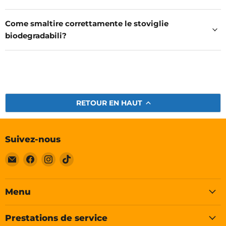
Come smaltire correttamente le stoviglie
biodegradabili?
RETOUR EN HAUT
Suivez-nous
Email
Trouvez-
Trouvez-
Trouvez-
Soleplastic
nous
nous
nous
sur
sur
sur
Facebook
Instagram
TikTok
Menu
Prestations de service