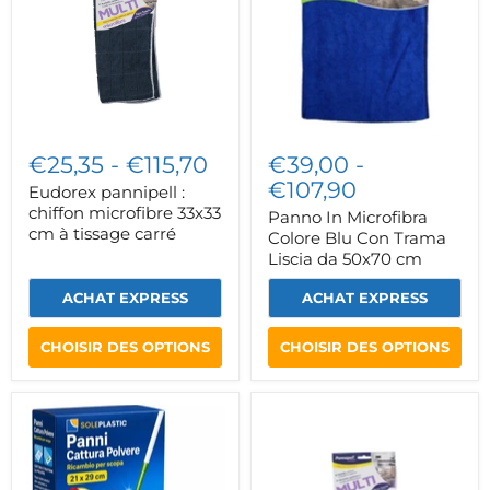
microfibre
Blu
33x33
Con
cm
Trama
à
Liscia
tissage
da
carré
50x70
cm
€25,35
-
€115,70
€39,00
-
€107,90
Eudorex pannipell :
chiffon microfibre 33x33
Panno In Microfibra
cm à tissage carré
Colore Blu Con Trama
Liscia da 50x70 cm
ACHAT EXPRESS
ACHAT EXPRESS
CHOISIR DES OPTIONS
CHOISIR DES OPTIONS
Panni
Eudorex
(21
pannipell
x
:
29
chiffon
cm)
microfibre