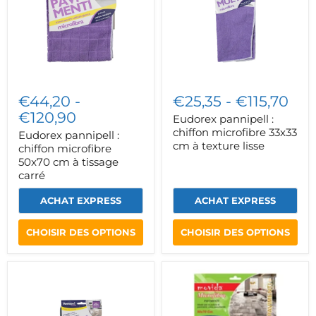
50x70
33x33
cm
cm
à
à
tissage
texture
carré
lisse
€44,20
-
€25,35
-
€115,70
€120,90
Eudorex pannipell :
chiffon microfibre 33x33
Eudorex pannipell :
cm à texture lisse
chiffon microfibre
50x70 cm à tissage
carré
ACHAT EXPRESS
ACHAT EXPRESS
CHOISIR DES OPTIONS
CHOISIR DES OPTIONS
Eudorex
Panno
pannipell
In
:
Microfibra
chiffon
Colore