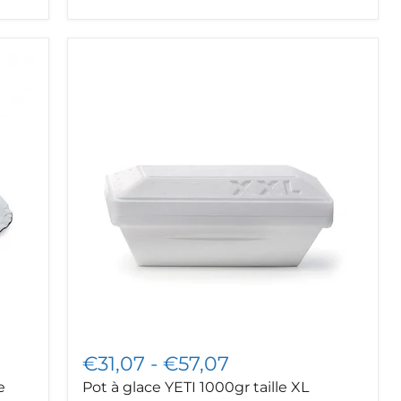
Pot
à
glace
YETI
1000gr
taille
XL
€31,07
-
€57,07
e
Pot à glace YETI 1000gr taille XL