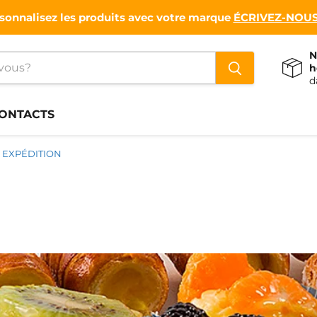
sonnalisez les produits avec votre marque
ÉCRIVEZ-NOUS
N
h
d
ONTACTS
EXPÉDITION