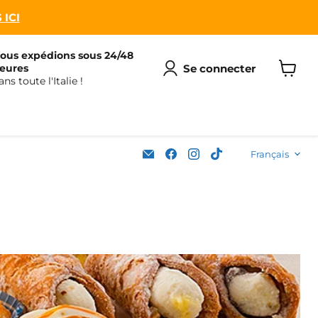
 ICI
ous expédions sous 24/48
Se connecter
eures
ans toute l'Italie !
Voir
le
panier
Langu
Email
Trouvez-
Trouvez-
Trouvez-
Français
Soleplastic
nous
nous
nous
sur
sur
sur
Facebook
Instagram
TikTok