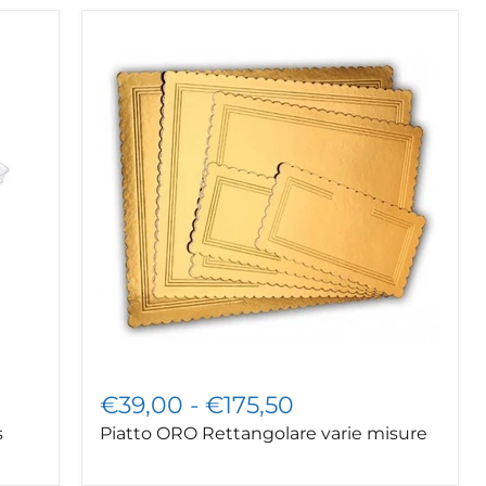
Piatto
ORO
Rettangolare
varie
misure
€39,00
-
€175,50
s
Piatto ORO Rettangolare varie misure