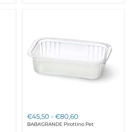
BABA'GRANDE
Pirottino
Pet
€45,50
-
€80,60
BABA'GRANDE Pirottino Pet