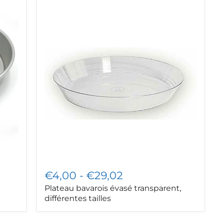
Plateau
bavarois
évasé
transparent,
différentes
tailles
€4,00
-
€29,02
Plateau bavarois évasé transparent,
différentes tailles