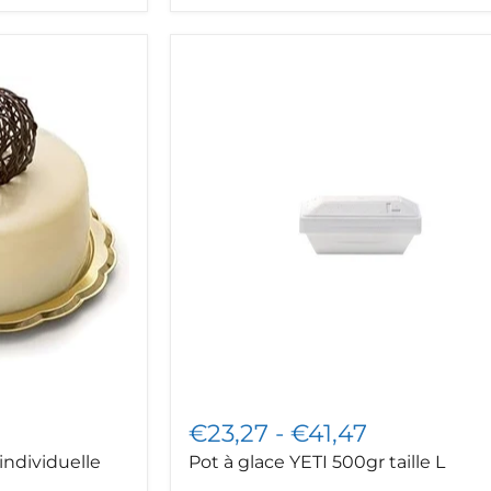
Pot
à
glace
YETI
500gr
taille
L
€23,27
-
€41,47
individuelle
Pot à glace YETI 500gr taille L