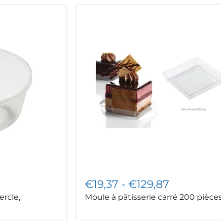
Moule
à
pâtisserie
carré
200
pièces
€19,37
-
€129,87
ercle,
Moule à pâtisserie carré 200 pièce