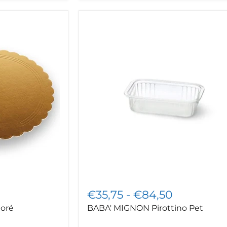
BABA'
MIGNON
Pirottino
Pet
€35,75
-
€84,50
doré
BABA' MIGNON Pirottino Pet