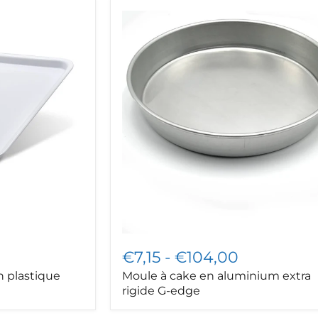
Moule
à
cake
en
aluminium
extra
rigide
G-
edge
€7,15
-
€104,00
 plastique
Moule à cake en aluminium extra
rigide G-edge