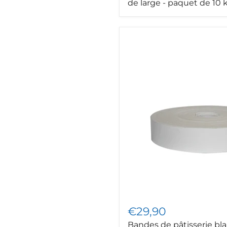
de large - paquet de 10 
Bandes
de
pâtisserie
blanches
de
7,5
cm
de
large
-
paquet
de
10
kg
€29,90
Bandes de pâtisserie bla