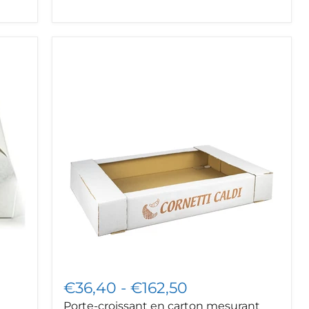
Porte-
croissant
en
carton
mesurant
44x65x10
cm.
paquet
de
45
et
225
pièces
€36,40
-
€162,50
Porte-croissant en carton mesurant