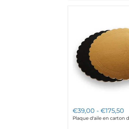
Plaque
d'aile
en
carton
doré
€39,00
-
€175,50
Plaque d'aile en carton 