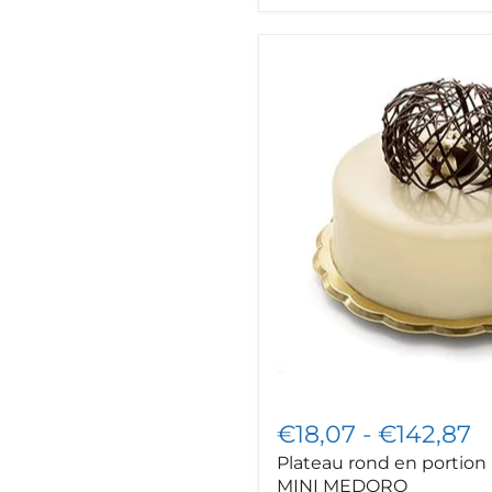
Plateau
rond
en
portion
individuelle
MINI
MEDORO
€18,07
-
€142,87
Plateau rond en portion 
MINI MEDORO