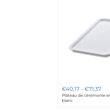
Plateau
de
cérémonie
en
plastique
blanc
€40,17
-
€71,37
Plateau de cérémonie en
blanc