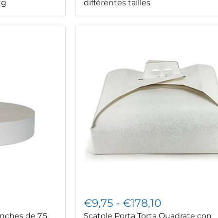
kg
différentes tailles
Scatole
Porta
Torta
Quadrate
con
Manico
–
Varie
Misure
|
SOLEPLASTIC
€9,75
-
€178,10
nches de 7,5
Scatole Porta Torta Quadrate con