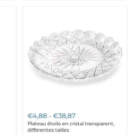
Plateau
étoile
en
cristal
transparent,
différentes
tailles
€4,88
-
€38,87
Plateau étoile en cristal transparent,
différentes tailles