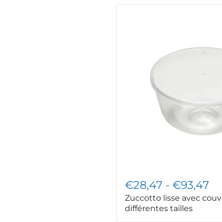
Zuccotto
lisse
avec
couvercle,
différentes
tailles
€28,47
-
€93,47
Zuccotto lisse avec couv
différentes tailles