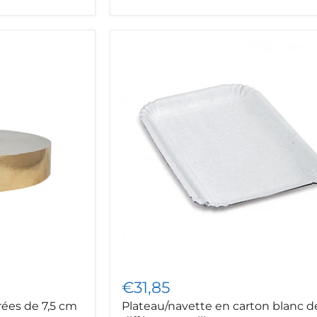
Plateau/navette
en
carton
blanc
de
différentes
tailles
€31,85
rées de 7,5 cm
Plateau/navette en carton blanc d