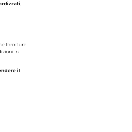
rdizzati
,
e forniture
izioni in
endere il