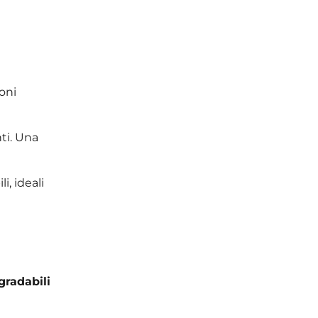
ioni
nti. Una
i, ideali
gradabili