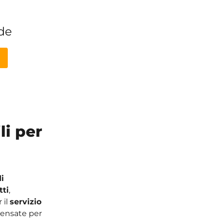
ide
li per
i
tti
,
 il
servizio
ensate per