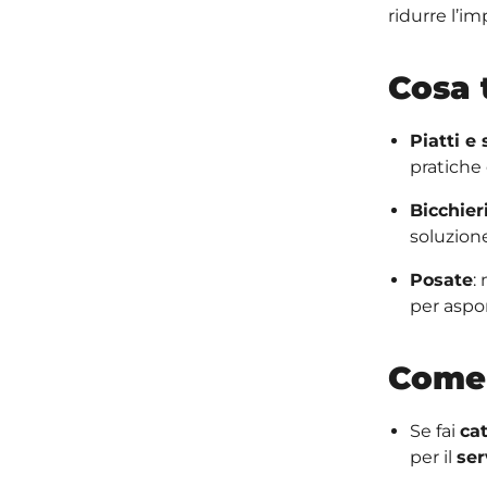
ridurre l’i
Cosa 
Piatti e
pratiche 
Bicchier
soluzione
Posate
:
per aspo
Come 
Se fai
ca
per il
ser