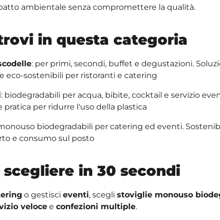
mpatto ambientale senza compromettere la qualità.
trovi in questa categoria
 scodelle
: per primi, secondi, buffet e degustazioni. Soluz
e eco-sostenibili per ristoranti e catering
i
: biodegradabili per acqua, bibite, cocktail e servizio eve
 pratica per ridurre l'uso della plastica
 monouso biodegradabili per catering ed eventi. Sostenibil
rto e consumo sul posto
scegliere in 30 secondi
tering
o gestisci
eventi
, scegli
stoviglie monouso biode
vizio veloce
e
confezioni multiple
.