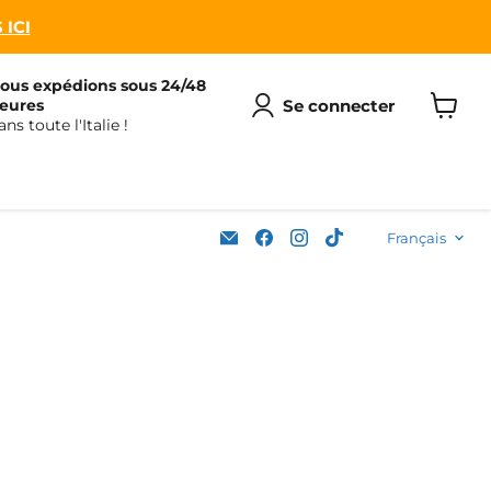
 ICI
ous expédions sous 24/48
Se connecter
eures
ans toute l'Italie !
Voir
le
panier
Langu
Email
Trouvez-
Trouvez-
Trouvez-
Français
Soleplastic
nous
nous
nous
sur
sur
sur
Facebook
Instagram
TikTok