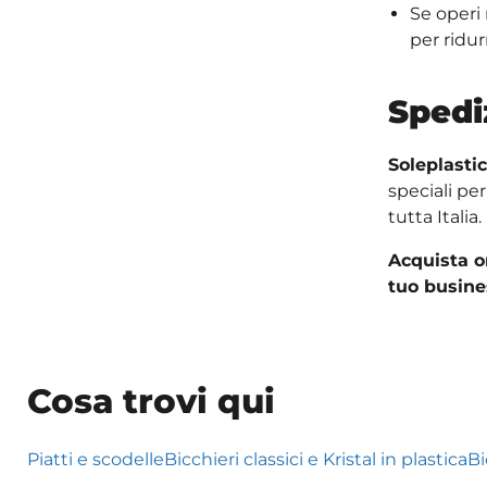
Se operi
per ridu
Spedi
Soleplastic
speciali per
tutta Italia.
Acquista or
tuo busine
Cosa trovi qui
Piatti e scodelle
Bicchieri classici e Kristal in plastica
Bi