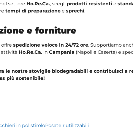
 nel settore
Ho.Re.Ca.
, scegli
prodotti resistenti
e
standa
rre
tempi di preparazione
e
sprechi
.
zione e forniture
offre
spedizione veloce in 24/72 ore
. Supportiamo anch
 attività
Ho.Re.Ca.
in
Campania
(Napoli e Caserta) e sped
a le nostre stoviglie biodegradabili e contribuisci a r
ss più sostenibile!
cchieri in polistirolo
Posate riutilizzabili