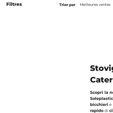
Filtres
Trier par
Stovi
Cater
Scopri la 
Soleplastic
bicchieri
e
rapido
di
c