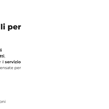
li per
i
tti
,
 il
servizio
ensate per
ioni