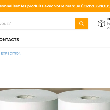
sonnalisez les produits avec votre marque
ÉCRIVEZ-NOUS
N
h
d
ONTACTS
EXPÉDITION