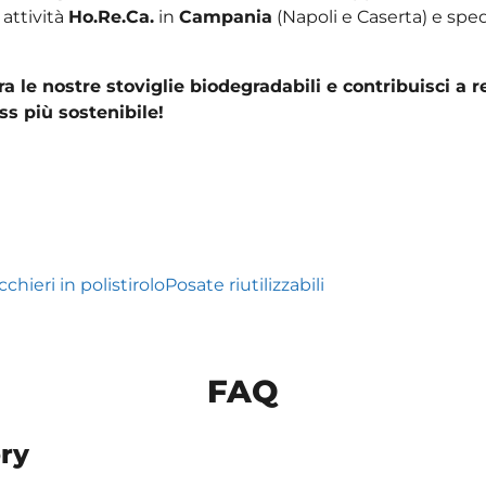
 attività
Ho.Re.Ca.
in
Campania
(Napoli e Caserta) e sped
a le nostre stoviglie biodegradabili e contribuisci a r
ss più sostenibile!
cchieri in polistirolo
Posate riutilizzabili
FAQ
ry