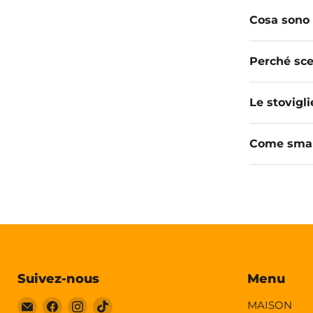
Cosa sono 
Perché sce
Le stovigli
Come smalt
Suivez-nous
Menu
Email
Trouvez-
Trouvez-
Trouvez-
MAISON