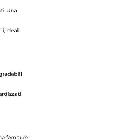
nti. Una
i, ideali
gradabili
rdizzati
,
e forniture