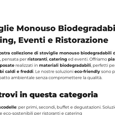
glie Monouso Biodegradabi
ing, Eventi e Ristorazione
nostra collezione di stoviglie monouso biodegradabili d
, pensata per
ristoranti
,
catering
ed eventi. Offriamo
pia
posate
realizzati in
materiali biodegradabili
, perfetti per
ibi caldi e freddi
. Le nostre soluzioni
eco-friendly
sono p
mpatto ambientale senza compromettere la qualità.
trovi in questa categoria
 scodelle
: per primi, secondi, buffet e degustazioni. Soluz
e eco-sostenibili per ristoranti e catering