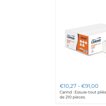
Carind
:
Essuie-
tout
pliés
en
V,
paquet
de
210
pièces.
€10,27
-
€91,00
Carind : Essuie-tout plié
de 210 pièces.