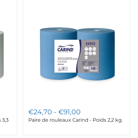
Paire
de
rouleaux
Carind
-
Poids
2,2
kg.
€24,70
-
€91,00
 3,3
Paire de rouleaux Carind - Poids 2,2 kg.