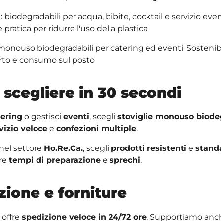
i
: biodegradabili per acqua, bibite, cocktail e servizio eve
 pratica per ridurre l'uso della plastica
 monouso biodegradabili per catering ed eventi. Sostenibil
rto e consumo sul posto
scegliere in 30 secondi
tering
o gestisci
eventi
, scegli
stoviglie monouso biode
vizio veloce
e
confezioni multiple
.
 nel settore
Ho.Re.Ca.
, scegli
prodotti resistenti
e
standa
rre
tempi di preparazione
e
sprechi
.
zione e forniture
offre
spedizione veloce in 24/72 ore
. Supportiamo anch