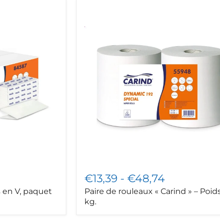
Paire
de
rouleaux
«
Carind
»
–
Poids
3,3
kg.
€13,39
-
€48,74
s en V, paquet
Paire de rouleaux « Carind » – Poids
kg.