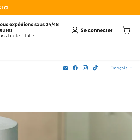
 ICI
ous expédions sous 24/48
Se connecter
eures
ans toute l'Italie !
Voir
le
panier
Langu
Email
Trouvez-
Trouvez-
Trouvez-
Français
Soleplastic
nous
nous
nous
sur
sur
sur
Facebook
Instagram
TikTok