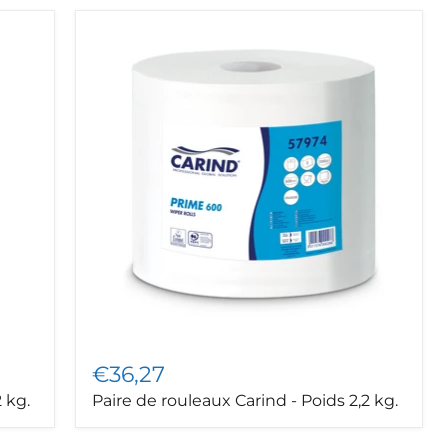
Paire
de
rouleaux
Carind
-
Poids
2,2
kg.
€36,27
 kg.
Paire de rouleaux Carind - Poids 2,2 kg.