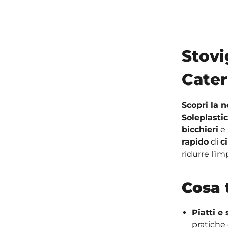
Stovi
Cater
Scopri la 
Soleplastic
bicchieri
e
rapido
di
c
ridurre l’i
Cosa 
Piatti e
pratiche 