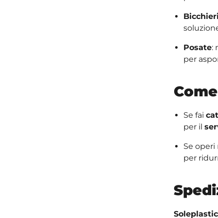
Bicchier
soluzione
Posate
:
per aspo
Come 
Se fai
ca
per il
ser
Se operi
per ridu
Spedi
Soleplastic