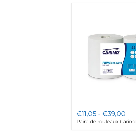
Paire
de
rouleaux
Carind
-
Poids
2,2
kg.
€11,05
-
€39,00
Paire de rouleaux Carind 