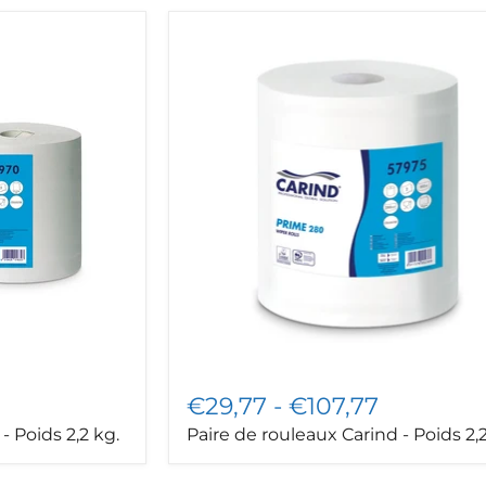
Paire
de
rouleaux
Carind
-
Poids
2,2
kg.
€29,77
-
€107,77
- Poids 2,2 kg.
Paire de rouleaux Carind - Poids 2,2