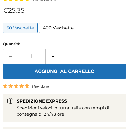
Prezzo attuale
€25,35
50 Vaschette
400 Vaschette
Quantità
AGGIUNGI AL CARRELLO
1 Revisione
SPEDIZIONE EXPRESS
Spedizioni veloci in tutta Italia con tempi di
consegna di 24/48 ore