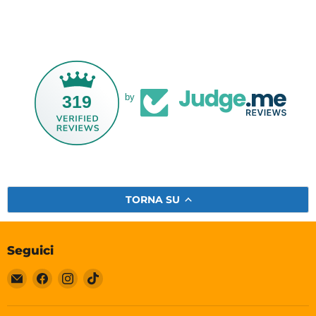
319
by
TORNA SU
Seguici
Email
Trovaci
Trovaci
Trovaci
Soleplastic
su
su
su
Facebook
Instagram
TikTok