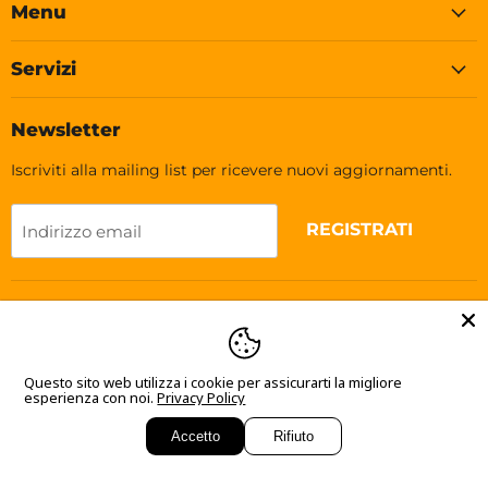
Menu
Servizi
Newsletter
Iscriviti alla mailing list per ricevere nuovi aggiornamenti.
REGISTRATI
Indirizzo email
Lingua
Italiano
Questo sito web utilizza i cookie per assicurarti la migliore
esperienza con noi.
Privacy Policy
Accetto
Rifiuto
© 2026 Soleplastic.