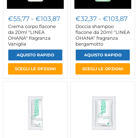
€55,77
-
€103,87
€32,37
-
€103,87
Crema corpo flacone
Doccia shampoo
da 20ml "LINEA
flacone da 20ml "LINEA
OHANA" fragranza
OHANA" fragranza
Vaniglia
bergamotto
AQUISTO RAPIDO
AQUISTO RAPIDO
SCEGLI LE OPZIONI
SCEGLI LE OPZIONI
Set
Set
rasatura
cucito
in
in
astuccio
astuccio
flowpack
flowpack
"LINEA
"LINEA
OHANA"
OHANA"