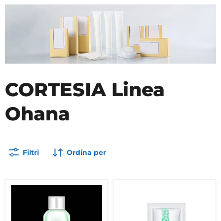
CORTESIA Linea
Ohana
Filtri
Ordina per
Doccia
Cuffie
shampoo
Monouso
flacone
per
da
doccia
30ml
"linea