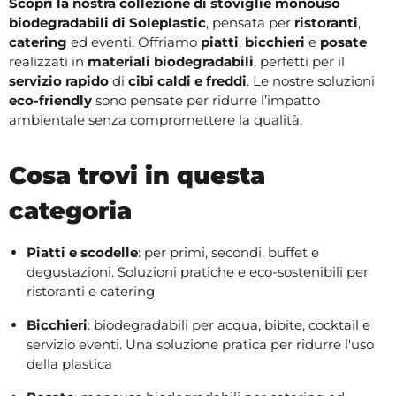
Scopri la nostra collezione di stoviglie monouso
biodegradabili di Soleplastic
, pensata per
ristoranti
,
catering
ed eventi. Offriamo
piatti
,
bicchieri
e
posate
realizzati in
materiali biodegradabili
, perfetti per il
servizio rapido
di
cibi caldi e freddi
. Le nostre soluzioni
eco-friendly
sono pensate per ridurre l’impatto
ambientale senza compromettere la qualità.
Cosa trovi in questa
categoria
Piatti e scodelle
: per primi, secondi, buffet e
degustazioni. Soluzioni pratiche e eco-sostenibili per
ristoranti e catering
Bicchieri
: biodegradabili per acqua, bibite, cocktail e
servizio eventi. Una soluzione pratica per ridurre l'uso
della plastica