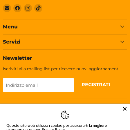
Email
Trovaci
Trovaci
Trovaci
Soleplastic
su
su
su
Facebook
Instagram
TikTok
Menu
Servizi
Newsletter
Iscriviti alla mailing list per ricevere nuovi aggiornamenti.
REGISTRATI
Indirizzo email
Lingua
Italiano
Questo sito web utilizza i cookie per assicurarti la migliore
esperienza con noi.
Privacy Policy