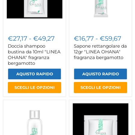
OHANA"
fragranza
fragranza
bergamotto
bergamotto
€27,17
-
€49,27
€16,77
-
€59,67
Doccia shampoo
Sapone rettangolare da
bustina da 10ml "LINEA
12gr "LINEA OHANA"
OHANA" fragranza
fragranza bergamotto
bergamotto
AQUISTO RAPIDO
AQUISTO RAPIDO
SCEGLI LE OPZIONI
SCEGLI LE OPZIONI
Igiene
Sapone
intima
tondo
flacone
da
da
15gr
20ml
"LINEA
"LINEA
OHANA"
OHANA"
fragranza