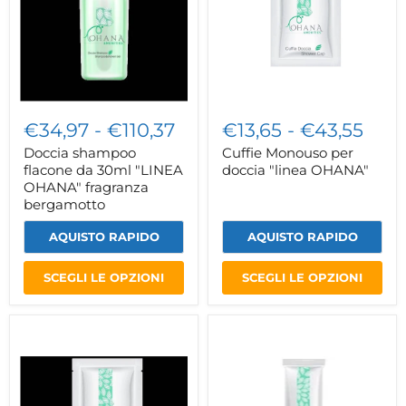
"LINEA
OHANA"
OHANA"
fragranza
bergamotto
€34,97
-
€110,37
€13,65
-
€43,55
Doccia shampoo
Cuffie Monouso per
flacone da 30ml "LINEA
doccia "linea OHANA"
OHANA" fragranza
bergamotto
AQUISTO RAPIDO
AQUISTO RAPIDO
SCEGLI LE OPZIONI
SCEGLI LE OPZIONI
Doccia
Sapone
shampoo
rettangolare
bustina
da
da
12gr
10ml
"LINEA
"LINEA
OHANA"