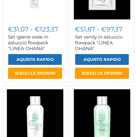
€31,07
-
€123,37
€51,87
-
€97,37
Set igiene orale in
Set vanity in astuccio
astuccio flowpack
flowpack "LINEA
"LINEA OHANA"
OHANA"
AQUISTO RAPIDO
AQUISTO RAPIDO
SCEGLI LE OPZIONI
SCEGLI LE OPZIONI
Crema
Doccia
corpo
shampoo
flacone
flacone
da
da
20ml
20ml
"LINEA
"LINEA
OHANA"
OHANA"
fragranza
fragranza
Vaniglia
bergamotto