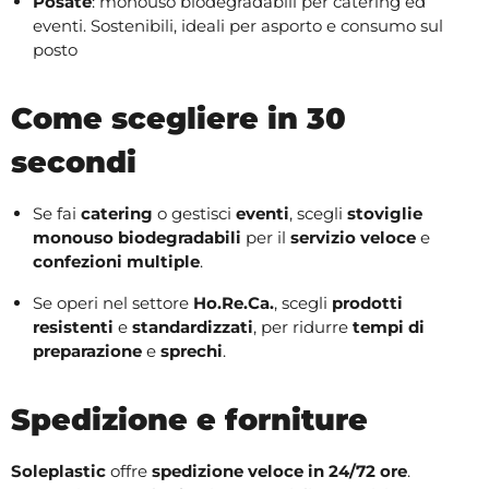
Posate
: monouso biodegradabili per catering ed
eventi. Sostenibili, ideali per asporto e consumo sul
posto
Come scegliere in 30
secondi
Se fai
catering
o gestisci
eventi
, scegli
stoviglie
monouso biodegradabili
per il
servizio veloce
e
confezioni multiple
.
Se operi nel settore
Ho.Re.Ca.
, scegli
prodotti
resistenti
e
standardizzati
, per ridurre
tempi di
preparazione
e
sprechi
.
Spedizione e forniture
Soleplastic
offre
spedizione veloce in 24/72 ore
.