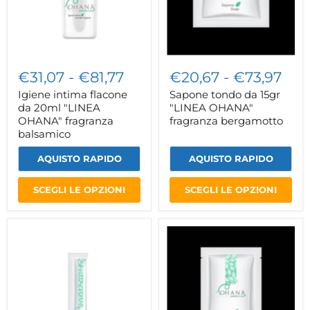
fragranza
bergamotto
balsamico
€31,07
-
€81,77
€20,67
-
€73,97
Igiene intima flacone
Sapone tondo da 15gr
da 20ml "LINEA
"LINEA OHANA"
OHANA" fragranza
fragranza bergamotto
balsamico
AQUISTO RAPIDO
AQUISTO RAPIDO
SCEGLI LE OPZIONI
SCEGLI LE OPZIONI
Set
Set
igiene
vanity
orale
in
in
astuccio
astuccio
flowpack
flowpack
"LINEA
"LINEA
OHANA"
OHANA"