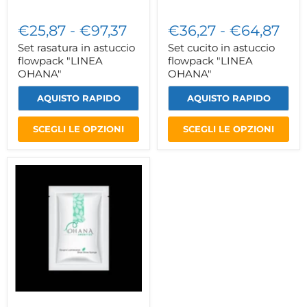
€25,87
-
€97,37
€36,27
-
€64,87
Set rasatura in astuccio
Set cucito in astuccio
flowpack "LINEA
flowpack "LINEA
OHANA"
OHANA"
AQUISTO RAPIDO
AQUISTO RAPIDO
SCEGLI LE OPZIONI
SCEGLI LE OPZIONI
Spugna
lustrascarpe
in
astuccio
flowpack"LINEA
OHANA"