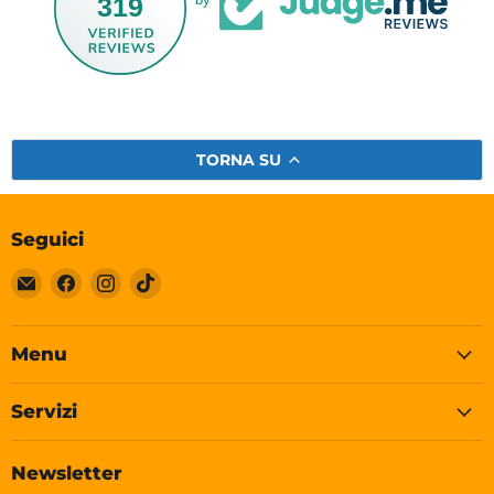
319
TORNA SU
Seguici
Email
Trovaci
Trovaci
Trovaci
Soleplastic
su
su
su
Facebook
Instagram
TikTok
Menu
Servizi
Newsletter