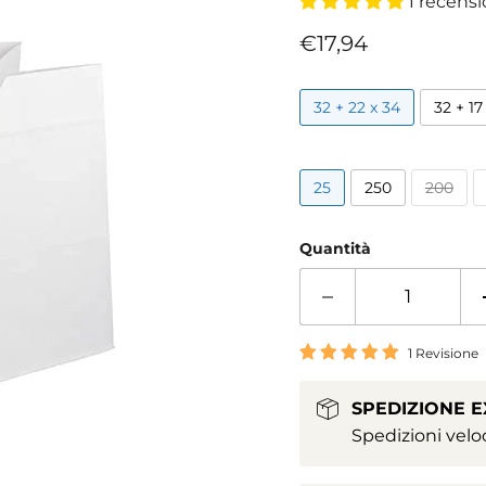
1 recens
Prezzo attuale
€17,94
32 + 22 x 34
32 + 17
25
250
200
Quantità
1 Revisione
SPEDIZIONE 
Spedizioni veloc