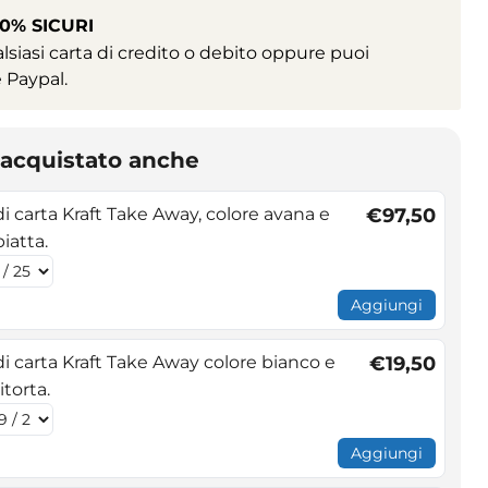
0% SICURI
siasi carta di credito o debito oppure puoi
 Paypal.
o acquistato anche
i carta Kraft Take Away, colore avana e
€97,50
iatta.
Aggiungi
i carta Kraft Take Away colore bianco e
€19,50
itorta.
Aggiungi