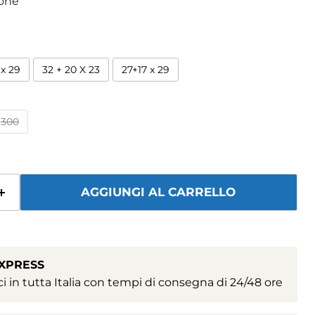
ione
 x 29
32 + 20 X 23
27+17 x 29
300
AGGIUNGI AL CARRELLO
EXPRESS
i in tutta Italia con tempi di consegna di 24/48 ore