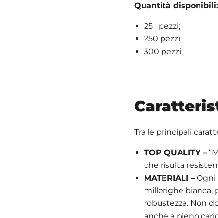
Quantità disponibili:
25 pezzi;
250 pezzi
300 pezzi
Caratteris
Tra le principali cara
TOP QUALITY –
“Ma
che risulta resisten
MATERIALI –
Ogni s
millerighe bianca,
robustezza. Non do
anche a pieno caric