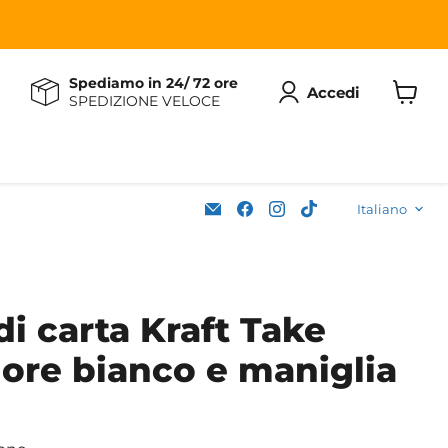
Spediamo in 24/ 72 ore
Accedi
SPEDIZIONE VELOCE
Visuali
il
carrell
Lingu
Email
Trovaci
Trovaci
Trovaci
Italiano
Soleplastic
su
su
su
Facebook
Instagram
TikTok
i carta Kraft Take
ore bianco e maniglia