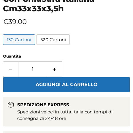
Cm33x33x3,5h
Prezzo attuale
€39,00
130 Cartoni
520 Cartoni
Quantità
AGGIUNGI AL CARRELLO
SPEDIZIONE EXPRESS
Spedizioni veloci in tutta Italia con tempi di
consegna di 24/48 ore