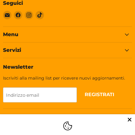
Seguici
Email
Trovaci
Trovaci
Trovaci
Soleplastic
su
su
su
Facebook
Instagram
TikTok
Menu
Servizi
Newsletter
Iscriviti alla mailing list per ricevere nuovi aggiornamenti.
REGISTRATI
Indirizzo email
Lingua
Italiano