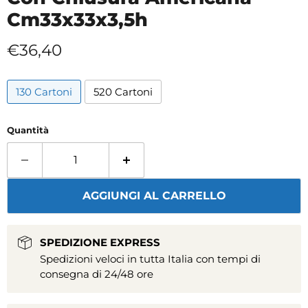
Cm33x33x3,5h
Prezzo attuale
€36,40
130 Cartoni
520 Cartoni
Quantità
AGGIUNGI AL CARRELLO
SPEDIZIONE EXPRESS
Spedizioni veloci in tutta Italia con tempi di
consegna di 24/48 ore