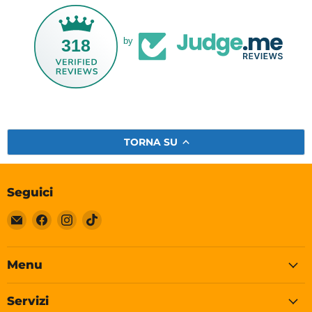
318
by
TORNA SU
Seguici
Email
Trovaci
Trovaci
Trovaci
Soleplastic
su
su
su
Facebook
Instagram
TikTok
Menu
Servizi