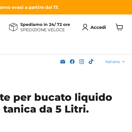
nno evasi a partire dal 17.
Spediamo in 24/ 72 ore
Accedi
SPEDIZIONE VELOCE
Visuali
il
carrell
Lingu
Email
Trovaci
Trovaci
Trovaci
Italiano
Soleplastic
su
su
su
Facebook
Instagram
TikTok
e per bucato liquido
 tanica da 5 Litri.