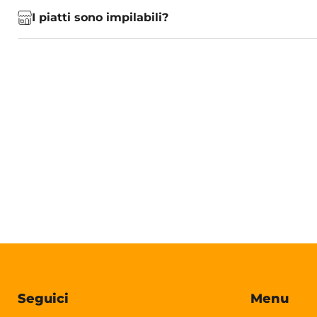
I piatti sono impilabili?
Seguici
Menu