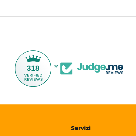
318
by
Servizi