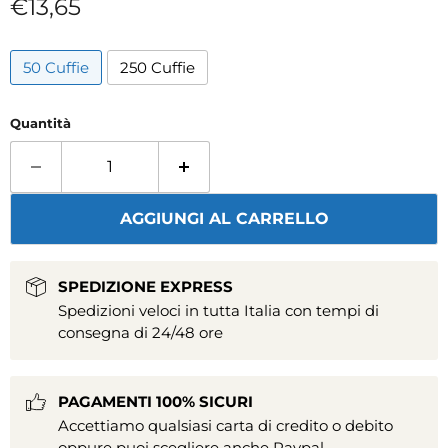
Prezzo attuale
€13,65
50 Cuffie
250 Cuffie
Quantità
AGGIUNGI AL CARRELLO
SPEDIZIONE EXPRESS
Spedizioni veloci in tutta Italia con tempi di
consegna di 24/48 ore
PAGAMENTI 100% SICURI
Accettiamo qualsiasi carta di credito o debito
oppure puoi scegliere anche Paypal.