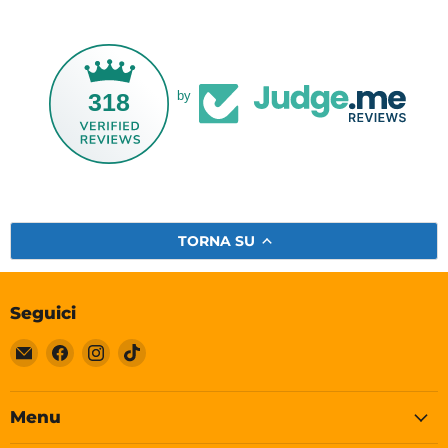
318
by
TORNA SU
Seguici
Email
Trovaci
Trovaci
Trovaci
Soleplastic
su
su
su
Facebook
Instagram
TikTok
Menu