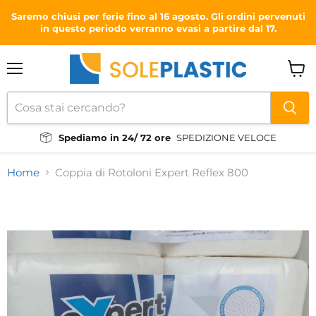
Saremo chiusi per ferie fino al 16 agosto. Gli ordini pervenuti
in questo periodo verranno evasi a partire dal 17.
Menu
Visual
il
carrel
Spediamo in 24/ 72 ore
SPEDIZIONE VELOCE
Home
Coppia di Rotoloni Expert Reflex 800