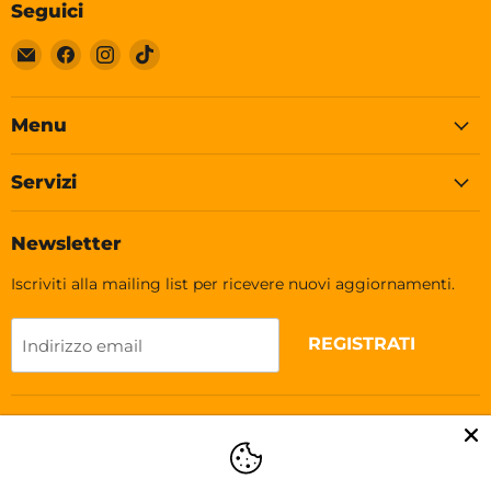
Seguici
Email
Trovaci
Trovaci
Trovaci
Soleplastic
su
su
su
Facebook
Instagram
TikTok
Menu
Servizi
Newsletter
Iscriviti alla mailing list per ricevere nuovi aggiornamenti.
REGISTRATI
Indirizzo email
Lingua
Italiano