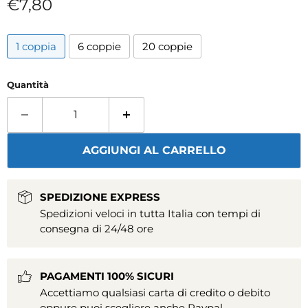
Prezzo attuale
€7,80
1 coppia
6 coppie
20 coppie
Quantità
AGGIUNGI AL CARRELLO
SPEDIZIONE EXPRESS
Spedizioni veloci in tutta Italia con tempi di
consegna di 24/48 ore
PAGAMENTI 100% SICURI
Accettiamo qualsiasi carta di credito o debito
oppure puoi scegliere anche Paypal.