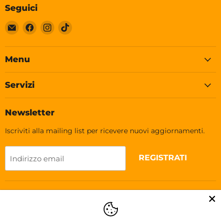
Seguici
Email
Trovaci
Trovaci
Trovaci
Soleplastic
su
su
su
Facebook
Instagram
TikTok
Menu
Servizi
Newsletter
Iscriviti alla mailing list per ricevere nuovi aggiornamenti.
REGISTRATI
Indirizzo email
Lingua
Italiano