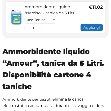
Ammorbidente liquido
€11,02
"Narciso" - tanica da 5 Litri.
Aggiungi
Ammorbidente liquido
“Amour”, tanica da 5 Litri.
Disponibilità cartone 4
taniche
Ammorbidente per tessuti e
limina la carica
elettrostatica accumulata durante il lavaggio e d
ona