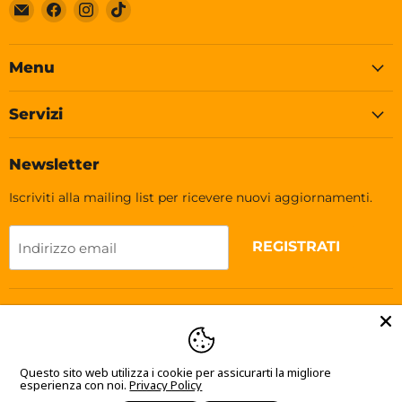
Email
Trovaci
Trovaci
Trovaci
Soleplastic
su
su
su
Facebook
Instagram
TikTok
Menu
Servizi
Newsletter
Iscriviti alla mailing list per ricevere nuovi aggiornamenti.
REGISTRATI
Indirizzo email
Lingua
Italiano
Questo sito web utilizza i cookie per assicurarti la migliore
esperienza con noi.
Privacy Policy