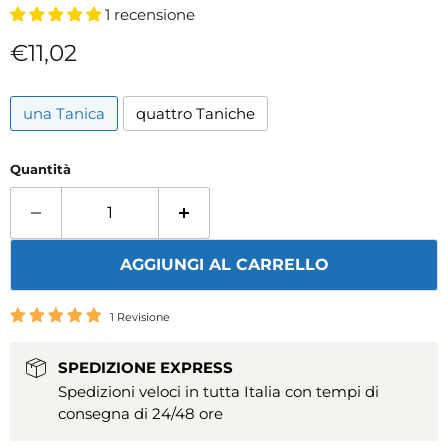
1 recensione
Prezzo attuale
€11,02
una Tanica
quattro Taniche
Quantità
AGGIUNGI AL CARRELLO
1 Revisione
SPEDIZIONE EXPRESS
Spedizioni veloci in tutta Italia con tempi di
consegna di 24/48 ore